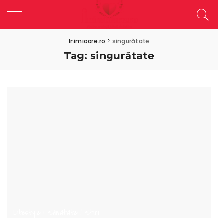
Inimioare.ro
>
singurătate
Tag:
singurătate
Lifestyle
Sanatate
Stiri