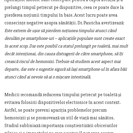
prelungi timpul petrecut pe dispozitive, ceea ce poate duce la
pierderea noțiunii timpului în baie. Acest lucru poate avea
consecințe negative asupra sănătății. Dr. Pasricha avertizează:
Este extrem de ușor să pierdem noțiunea timpului atunci când
derulăm pe smartphone-uri – aplicațiile populare sunt create exact
în acest scop. Dar este posibil ca statul prelungit pe toaletă, mai mult
decât intenționai, din cauza distragerii de către smartphone, să îți
crească riscul de hemoroizi. Trebuie să studiem acest aspect mai
departe, dar este o sugestie sigură să lași smartphone-ul în afara băii
atunci când ai nevoie să ai o mișcare intestinală.
Medicii recomandă reducerea timpului petrecut pe toaletă și
evitarea folosirii dispozitivelor electronice în acest context.
Astfel, se poate preveni apariția problemelor precum
hemoroizii și se promovează un stil de viață mai sănătos.
Studiul subliniază importanța conștientizării obiceiurilor