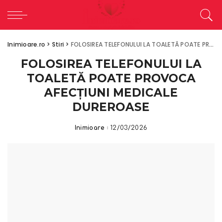
Inimioare.ro
>
Stiri
>
FOLOSIREA TELEFONULUI LA TOALETĂ POATE PROVOCA AFECȚIUNI MEDICALE DUREROASE
FOLOSIREA TELEFONULUI LA
TOALETĂ POATE PROVOCA
AFECȚIUNI MEDICALE
DUREROASE
Inimioare
12/03/2026
Posted
by