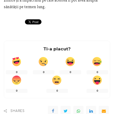
zilnice și a impactului pe care acestea îl pot avea asupra
sănătății pe termen lung.
Ti-a placut?
0
0
0
0
0
0
0
SHARES