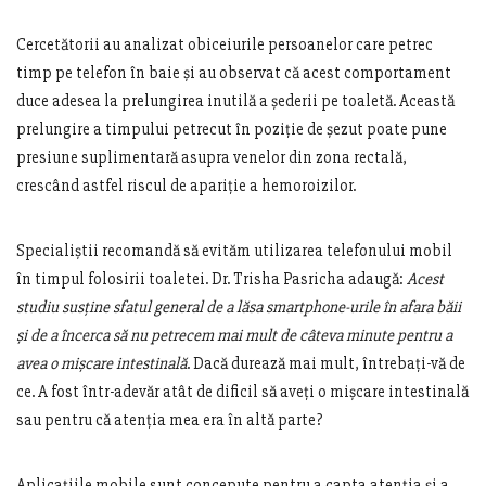
Cercetătorii au analizat obiceiurile persoanelor care petrec
timp pe telefon în baie și au observat că acest comportament
duce adesea la prelungirea inutilă a șederii pe toaletă. Această
prelungire a timpului petrecut în poziție de șezut poate pune
presiune suplimentară asupra venelor din zona rectală,
crescând astfel riscul de apariție a hemoroizilor.
Specialiștii recomandă să evităm utilizarea telefonului mobil
în timpul folosirii toaletei. Dr. Trisha Pasricha adaugă:
Acest
studiu susține sfatul general de a lăsa smartphone-urile în afara băii
și de a încerca să nu petrecem mai mult de câteva minute pentru a
avea o mișcare intestinală
. Dacă durează mai mult, întrebați-vă de
ce. A fost într-adevăr atât de dificil să aveți o mișcare intestinală
sau pentru că atenția mea era în altă parte?
Aplicațiile mobile sunt concepute pentru a capta atenția și a