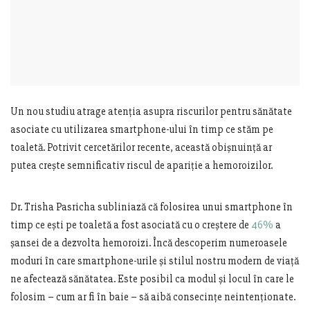
Un nou studiu atrage atenția asupra riscurilor pentru sănătate
asociate cu utilizarea smartphone-ului în timp ce stăm pe
toaletă. Potrivit cercetărilor recente, această obișnuință ar
putea crește semnificativ riscul de apariție a hemoroizilor.
Dr. Trisha Pasricha subliniază că folosirea unui smartphone în
timp ce ești pe toaletă a fost asociată cu o creștere de
46%
a
șansei de a dezvolta hemoroizi. Încă descoperim numeroasele
moduri în care smartphone-urile și stilul nostru modern de viață
ne afectează sănătatea. Este posibil ca modul și locul în care le
folosim – cum ar fi în baie – să aibă consecințe neintenționate.