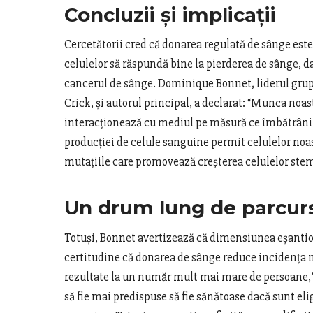
Concluzii și implicații
Cercetătorii cred că donarea regulată de sânge este
celulelor să răspundă bine la pierderea de sânge, 
cancerul de sânge. Dominique Bonnet, liderul grup
Crick, și autorul principal, a declarat: “Munca no
interacționează cu mediul pe măsură ce îmbătrânim.
producției de celule sanguine permit celulelor noa
mutațiile care promovează creșterea celulelor stem
Un drum lung de parcur
Totuși, Bonnet avertizează că dimensiunea eșantio
certitudine că donarea de sânge reduce incidența m
rezultate la un număr mult mai mare de persoane,”
să fie mai predispuse să fie sănătoase dacă sunt eligi