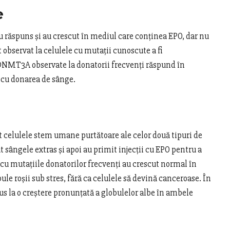
e
au răspuns și au crescut în mediul care conținea EPO, dar nu
 observat la celulele cu mutații cunoscute a fi
DNMT3A observate la donatorii frecvenți răspund în
ă cu donarea de sânge.
at celulele stem umane purtătoare ale celor două tipuri de
t sângele extras și apoi au primit injecții cu EPO pentru a
 cu mutațiile donatorilor frecvenți au crescut normal în
ule roșii sub stres, fără ca celulele să devină canceroase. În
s la o creștere pronunțată a globulelor albe în ambele