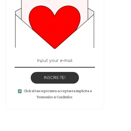
INSCRIE-TE!
Click-ul tau reprezinta acceptarea implicita a
Termenilor si Conditiilor.