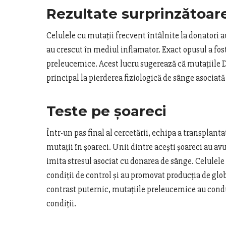
Rezultate surprinzătoar
Celulele cu mutații frecvent întâlnite la donatori 
au crescut în mediul inflamator. Exact opusul a fost
preleucemice. Acest lucru sugerează că mutațiile 
principal la pierderea fiziologică de sânge asociat
Teste pe șoareci
Într-un pas final al cercetării, echipa a transplant
mutații în șoareci. Unii dintre acești șoareci au avu
imita stresul asociat cu donarea de sânge. Celulele
condiții de control și au promovat producția de glob
contrast puternic, mutațiile preleucemice au condu
condiții.