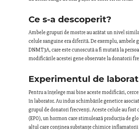
Ce s-a descoperit?
Ambele grupuri de mostre au arătat un nivel similar
celule sanguine era diferită. De exemplu, ambele 
DNMT3A, care este cunoscută a fi mutată la persoan
modificările acestei gene observate la donatorii fr
Experimentul de laborat
Pentru a înțelege mai bine aceste modificări, cerc
în laborator. Au indus schimbările genetice asocia
grupul de donatori frecvenți. Aceste celule au fost
(EPO), un hormon care stimulează producția de globu
altul care conținea substanțe chimice inflamatorii 