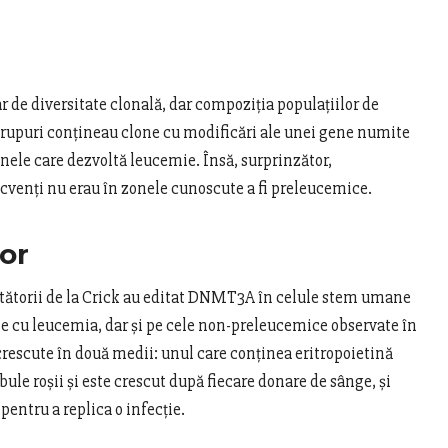
 de diversitate clonală, dar compoziția populațiilor de
grupuri conțineau clone cu modificări ale unei gene numite
ele care dezvoltă leucemie. Însă, surprinzător,
ecvenți nu erau în zonele cunoscute a fi preleucemice.
or
etătorii de la Crick au editat DNMT3A în celule stem umane
te cu leucemia, dar și pe cele non-preleucemice observate în
 crescute în două medii: unul care conținea eritropoietină
le roșii și este crescut după fiecare donare de sânge, și
pentru a replica o infecție.