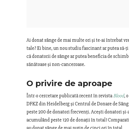
Ai donat sânge de mai multe ori și te-ai întrebat vr
tale? Ei bine, un nou studiu fascinant ar putea să-ț
că donatorii de sânge ar putea beneficia de schimbă
sănătoase și non-canceroase.
O privire de aproape
Într-o cercetare publicată recent în revista
Blood
, 
DFKZ din Heidelberg și Centrul de Donare de Sânge 
peste 200 de donatori frecvenți. Acești donatori și-a
acumulând peste 120 de donații în total! Comparativ
au donat sânge de mai puțin de cinci ori în total.