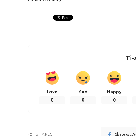
Ti-
Love
Sad
Happy
0
0
0
Share on F
SHARES