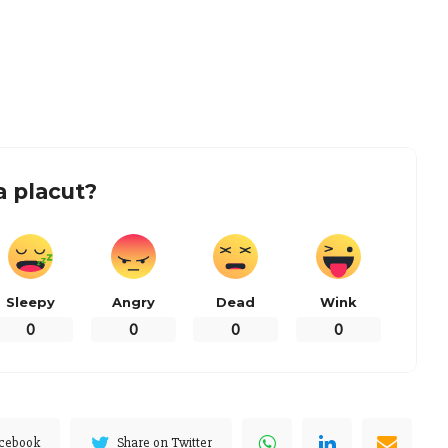
a placut?
Sleepy
Angry
Dead
Wink
0
0
0
0
acebook
Share on Twitter