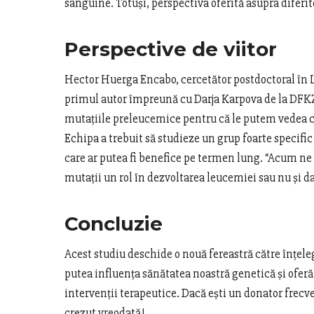
sanguine. Totuși, perspectiva oferită asupra diferite
Perspective de viitor
Hector Huerga Encabo, cercetător postdoctoral în 
primul autor împreună cu Darja Karpova de la DFKZ
mutațiile preleucemice pentru că le putem vedea c
Echipa a trebuit să studieze un grup foarte specifi
care ar putea fi benefice pe termen lung. “Acum ne
mutații un rol în dezvoltarea leucemiei sau nu și d
Concluzie
Acest studiu deschide o nouă fereastră către înțel
putea influența sănătatea noastră genetică și oferă 
intervenții terapeutice. Dacă ești un donator frecve
crezut vreodată!