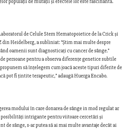
lor populații de mutații și efectele lor este fascinantă.
Laboratorul de Celule Stem Hematopoietice de la Crick și
 din Heidelberg, a subliniat: “Știm mai multe despre
ând oamenii sunt diagnosticați cu cancer de sânge.”
c de persoane pentru a observa diferențe genetice subtile
 propunem să înțelegem cum joacă aceste tipuri diferite de
acă pot fi țintite terapeutic,” adaugă Huerga Encabo.
egerea modului în care donarea de sânge in mod regulat ar
posibilități intrigante pentru viitoare cercetări și
nt de sânge, s-ar putea să ai mai multe avantaje decât ai