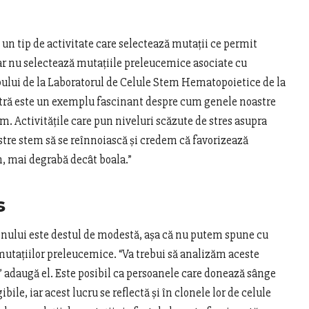
 un tip de activitate care selectează mutații ce permit
dar nu selectează mutațiile preleucemice asociate cu
ului de la Laboratorul de Celule Stem Hematopoietice de la
astră este un exemplu fascinant despre cum genele noastre
 Activitățile care pun niveluri scăzute de stres asupra
stre stem să se reînnoiască și credem că favorizează
, mai degrabă decât boala.”
s
nului este destul de modestă, așa că nu putem spune cu
utațiilor preleucemice. “Va trebui să analizăm aceste
 adaugă el. Este posibil ca persoanele care donează sânge
bile, iar acest lucru se reflectă și în clonele lor de celule