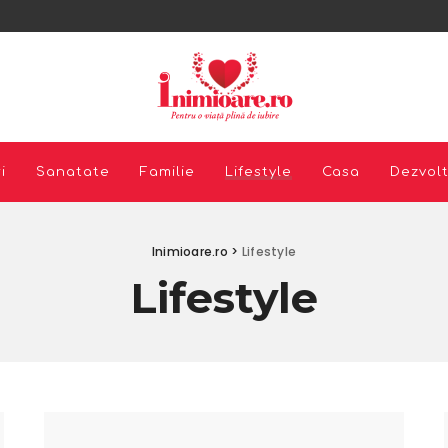
i
Sanatate
Familie
Lifestyle
Casa
Dezvol
Inimioare.ro
>
Lifestyle
Lifestyle