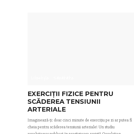
Lifestyle
Sanatate
EXERCIȚII FIZICE PENTRU
SCĂDEREA TENSIUNII
ARTERIALE
Imaginează-ți: doar cinci minute de exercițiu pe zi ar putea fi
cheia pentru scăderea tensiunii arteriale! Un studiu
revoluționar publicat în prestigioasa revistă Circulation