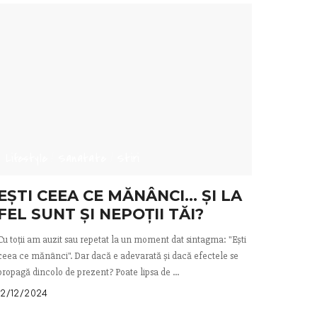
Lifestyle
Sanatate
Stiri
EȘTI CEEA CE MĂNÂNCI… ȘI LA
FEL SUNT ȘI NEPOȚII TĂI?
Cu toții am auzit sau repetat la un moment dat sintagma: "Ești
ceea ce mănânci". Dar dacă e adevarată și dacă efectele se
propagă dincolo de prezent? Poate lipsa de
...
12/12/2024