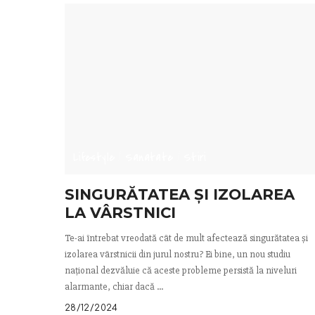
Lifestyle
Sanatate
Stiri
SINGURĂTATEA ȘI IZOLAREA
LA VÂRSTNICI
Te-ai întrebat vreodată cât de mult afectează singurătatea și
izolarea vârstnicii din jurul nostru? Ei bine, un nou studiu
național dezvăluie că aceste probleme persistă la niveluri
alarmante, chiar dacă
...
28/12/2024