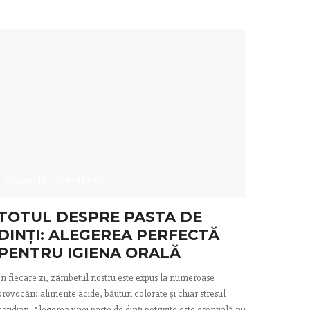
Lifestyle
Sanatate
TOTUL DESPRE PASTA DE
DINȚI: ALEGEREA PERFECTĂ
PENTRU IGIENA ORALĂ
În fiecare zi, zâmbetul nostru este expus la numeroase
provocări: alimente acide, băuturi colorate și chiar stresul
cotidian. Alegerea unei paste de dinți potrivite este esențială nu