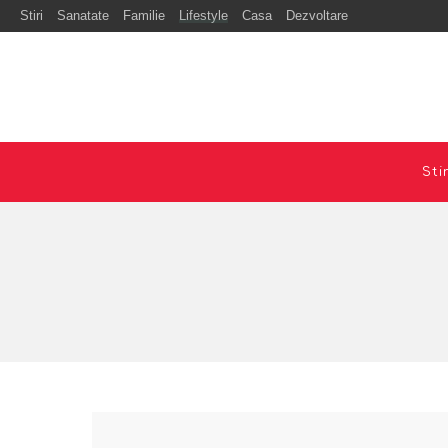
Stiri
Sanatate
Familie
Lifestyle
Casa
Dezvoltare
Stir