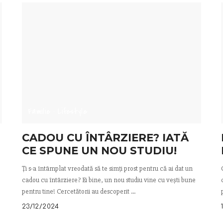
Familie
Lifestyle
CADOU CU ÎNTÂRZIERE? IATĂ
CE SPUNE UN NOU STUDIU!
Ți s-a întâmplat vreodată să te simți prost pentru că ai dat un
cadou cu întârziere? Ei bine, un nou studiu vine cu vești bune
pentru tine! Cercetătorii au descoperit
...
23/12/2024