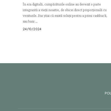
În era digitală, cumpărăturile online au devenit o parte
integrantă a vieții noastre, de obicei direct proporțională cu
veniturile. Dar știai că există soluții pentru a primi cashback,
sau bani
...
24/10/2024
POL