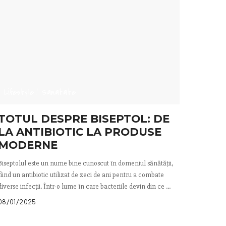
Lifestyle
Sanatate
TOTUL DESPRE BISEPTOL: DE
LA ANTIBIOTIC LA PRODUSE
MODERNE
Biseptolul este un nume bine cunoscut în domeniul sănătății,
fiind un antibiotic utilizat de zeci de ani pentru a combate
diverse infecții. Într-o lume în care bacteriile devin din ce
...
08/01/2025