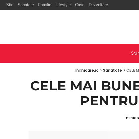
Stiri
Sanatate
Familie
Lifestyle
Casa
Dezvoltare
Stir
Inimioare.ro
>
Sanatate
>
CELE 
CELE MAI BUNE
PENTRU
Inimio
Posted
by