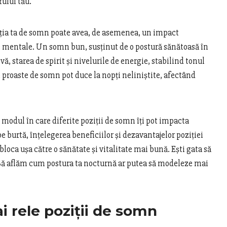
rului tău.
ziția ta de somn poate avea, de asemenea, un impact
ine mentale. Un somn bun, susținut de o postură sănătoasă în
, starea de spirit și nivelurile de energie, stabilind tonul
e proaste de somn pot duce la nopți neliniștite, afectând
odul în care diferite poziții de somn îți pot impacta
pe burtă, înțelegerea beneficiilor și dezavantajelor poziției
bloca ușa către o sănătate și vitalitate mai bună. Ești gata să
 Să aflăm cum postura ta nocturnă ar putea să modeleze mai
i rele poziții de somn