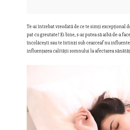
Te-ai întrebat vreodată de ce te simți excepțional de
pat cu greutate? Ei bine, s-ar putea să aibă de-a fac
încolăcești sau te întinzi sub cearceaf nu influent
influențarea calității somnului la afectarea sănătăți