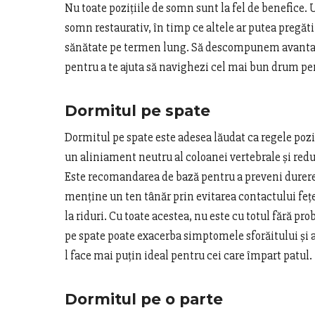
Nu toate pozițiile de somn sunt la fel de benefice. U
somn restaurativ, în timp ce altele ar putea pregăt
sănătate pe termen lung. Să descompunem avantaje
pentru a te ajuta să navighezi cel mai bun drum pe
Dormitul pe spate
Dormitul pe spate este adesea lăudat ca regele poz
un aliniament neutru al coloanei vertebrale și red
Este recomandarea de bază pentru a preveni durerea
menține un ten tânăr prin evitarea contactului fețe
la riduri. Cu toate acestea, nu este cu totul fără p
pe spate poate exacerba simptomele sforăitului și 
l face mai puțin ideal pentru cei care împart patul.
Dormitul pe o parte