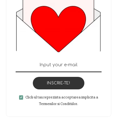
INSCRIE-TE!
Click-ul tau reprezinta acceptarea implicita a
Termenilor si Conditiilor.