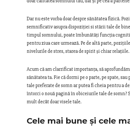
doar calitatea somnului tău, dar și pe cea a partene
Dar nu este vorba doar despre sănătatea fizică. Po
semnificativ asupra dispoziției si stării tale de b
timpul somnului, poate îmbunătăți funcția cognitivă
pentru ziua care urmează. Pe de altă parte, pozițiil
nivelurile de stres, starea de spirit și chiar relațiile.
Acum că am clarrificat importanța, să aprofundăm m
sănătatea ta. Fie că dormi pe o parte, pe spate, sau 
tale preferate de somn ar putea fi cheia pentru a de
întorci o nouă pagină în obiceiurile tale de somn?
mult decât doar visele tale.
Cele mai bune și cele ma