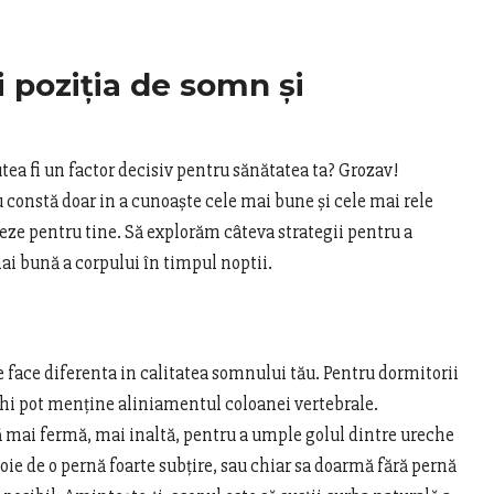
 poziția de somn și
utea fi un factor decisiv pentru sănătatea ta? Grozav!
 constă doar in a cunoaște cele mai bune și cele mai rele
oneze pentru tine. Să explorăm câteva strategii pentru a
i bună a corpului în timpul noptii.
e face diferenta in calitatea somnului tău. Pentru dormitorii
nchi pot menține aliniamentul coloanei vertebrale.
nă mai fermă, mai inaltă, pentru a umple golul dintre ureche
oie de o pernă foarte subțire, sau chiar sa doarmă fără pernă