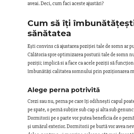
aveai. Deci, cum faci aceste ajustări?
Cum să îți îmbunătățești
sănătatea
Ești convins că ajustarea poziției tale de somn ar p
Călătoria spre optimizarea posturii tale de somn nu
poziții; implică si a face ca acele poziții să funcți
îmbunătăți calitatea somnului prin poziționarea ma
Alege perna potrivită
Crezi sau nu, perna pe care îți odihnești capul poat
pe spate, o pernă subțire sub cap și alta sub genu
Dormitorii pe o parte vor putea beneficia de o per
și umărul exterior. Dormitorii pe burtă vor avea nev