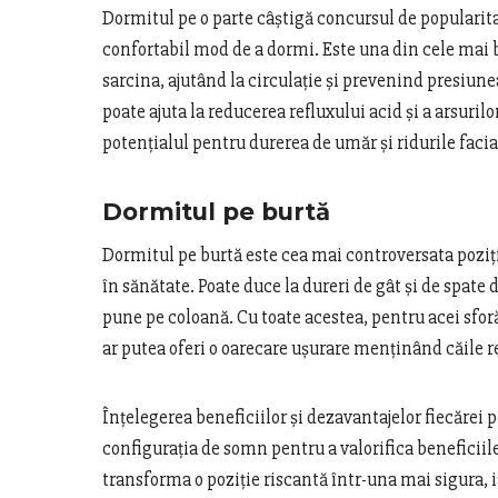
Dormitul pe o parte câștigă concursul de popularita
confortabil mod de a dormi. Este una din cele mai 
sarcina, ajutând la circulație și prevenind presiunea
poate ajuta la reducerea refluxului acid și a arsuril
potențialul pentru durerea de umăr și ridurile faci
Dormitul pe burtă
Dormitul pe burtă este cea mai controversata poziț
în sănătate. Poate duce la dureri de gât și de spate d
pune pe coloană. Cu toate acestea, pentru acei sfor
ar putea oferi o oarecare ușurare menținând căile r
Înțelegerea beneficiilor și dezavantajelor fiecărei p
configurația de somn pentru a valorifica beneficii
transforma o poziție riscantă într-una mai sigura, iar