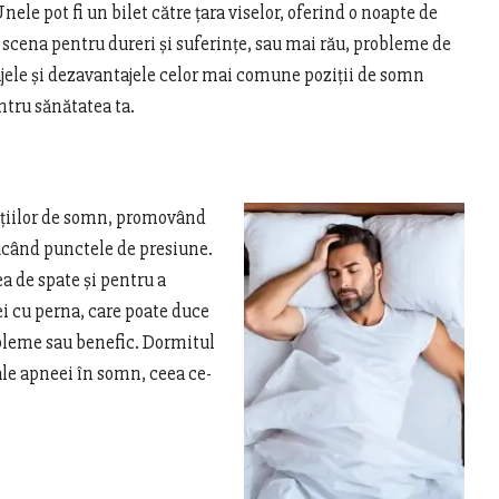
nele pot fi un bilet către țara viselor, oferind o noapte de
i scena pentru dureri și suferințe, sau mai rău, probleme de
le și dezavantajele celor mai comune poziții de somn
ntru sănătatea ta.
ițiilor de somn, promovând
ucând punctele de presiune.
 de spate și pentru a
i cu perna, care poate duce
robleme sau benefic. Dormitul
ale apneei în somn, ceea ce-