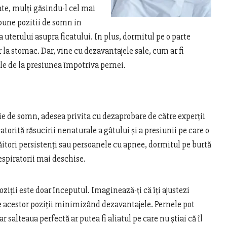
te, mulți găsindu-l cel mai
bune pozitii de somn in
 uterului asupra ficatului. In plus, dormitul pe o parte
or la stomac. Dar, vine cu dezavantajele sale, cum ar fi
ale de la presiunea împotriva pernei.
ie de somn, adesea privita cu dezaprobare de către experții
atorită răsucirii nenaturale a gâtului și a presiunii pe care o
ăitori persistenți sau persoanele cu apnee, dormitul pe burtă
espiratorii mai deschise.
oziții este doar începutul. Imaginează-ți că îți ajustezi
le acestor poziții minimizând dezavantajele. Pernele pot
 salteaua perfectă ar putea fi aliatul pe care nu știai că îl